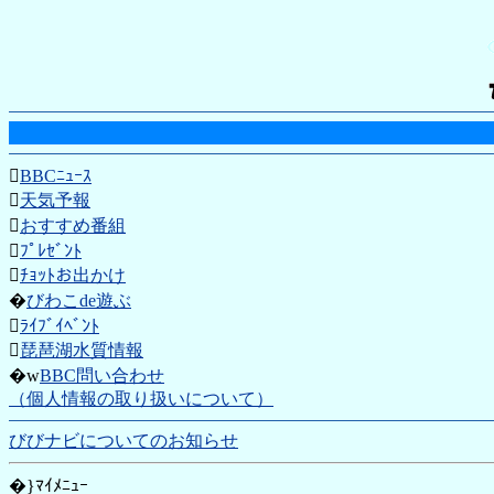

BBCﾆｭｰｽ

天気予報

おすすめ番組

ﾌﾟﾚｾﾞﾝﾄ

ﾁｮｯﾄお出かけ
�
びわこde遊ぶ

ﾗｲﾌﾞｲﾍﾞﾝﾄ

琵琶湖水質情報
�w
BBC問い合わせ
（個人情報の取り扱いについて）
びびナビについてのお知らせ
�}ﾏｲﾒﾆｭｰ