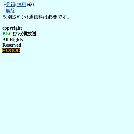
├
登録(無料)
�{
└
解除
※別途ﾊﾟｹｯﾄ通信料は必要です。
copyright
B
B
C
びわ湖放送
All Rights
Reserved